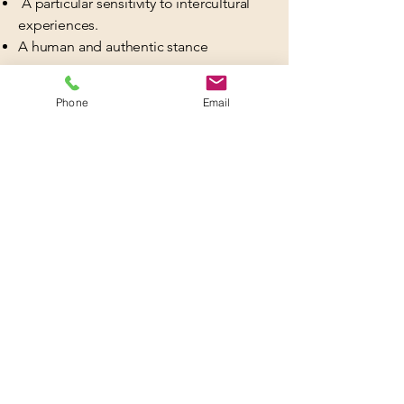
A particular sensitivity to intercultural
experiences.
A human and authentic stance
Phone
Email
Mode de paiement acceptés
You have the option to pay for your
session securely via Paypal.
You have the option to pay for your session
securely via Paypal.
Formulaire de contact