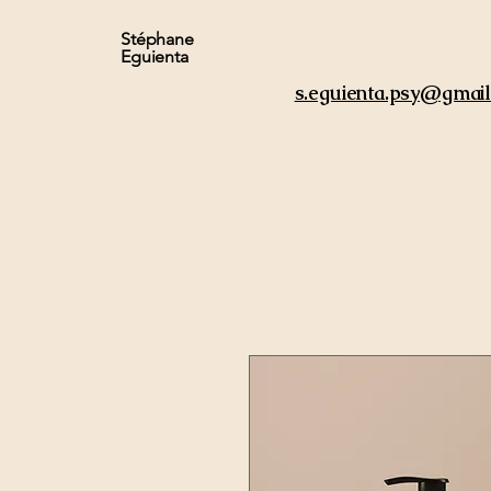
Stéphane
Eguienta
s.eguienta.psy@gmai