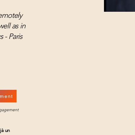
remotely
ell as in
 - Paris
ment
engagement
jà un