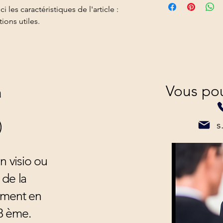
détails sur vos modes
i les caractéristiques de l'article : 
une relation de confi
vos prix. Fournissez d
permettre ainsi d'ach
tions utiles.
modes de livraison af
sécurité.
leur confiance.
Vous pou
ta
)
s
n visio ou
 de la
ement en
18 ème.